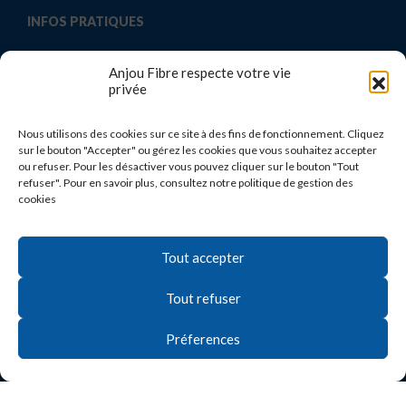
INFOS PRATIQUES
Documents téléchargeables
Anjou Fibre respecte votre vie
privée
Foire aux questions
Glossaire
Nous utilisons des cookies sur ce site à des fins de fonctionnement. Cliquez
sur le bouton "Accepter" ou gérez les cookies que vous souhaitez accepter
ou refuser. Pour les désactiver vous pouvez cliquer sur le bouton "Tout
MÉDIAS
refuser". Pour en savoir plus, consultez notre politique de gestion des
cookies
ACTUALITÉS
NOUS CONTACTER
Tout accepter
Tout refuser
Préferences