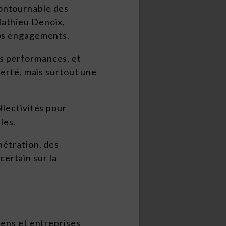
contournable des
Mathieu Denoix,
nos engagements.
es performances, et
ierté, mais surtout une
llectivités pour
les.
nétration, des
ertain sur la
ens et entreprises