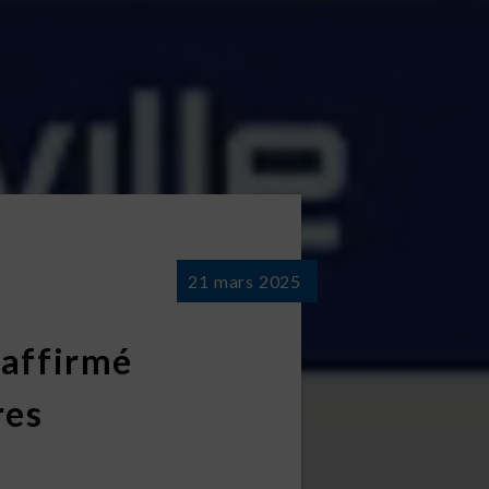
21 mars 2025
éaffirmé
res