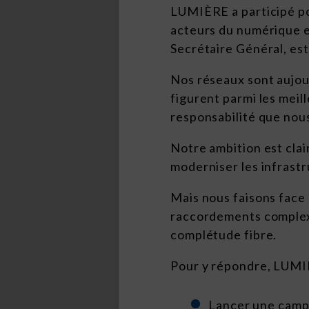
LUMIÈRE a participé po
acteurs du numérique e
Secrétaire Général, es
Nos réseaux sont aujou
figurent parmi les meil
responsabilité que nou
Notre ambition est clai
moderniser les infrast
Mais nous faisons face 
raccordements complexe
complétude fibre.
Pour y répondre, LUMIÈ
Lancer une campa