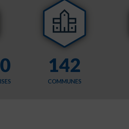
0
142
ISES
COMMUNES