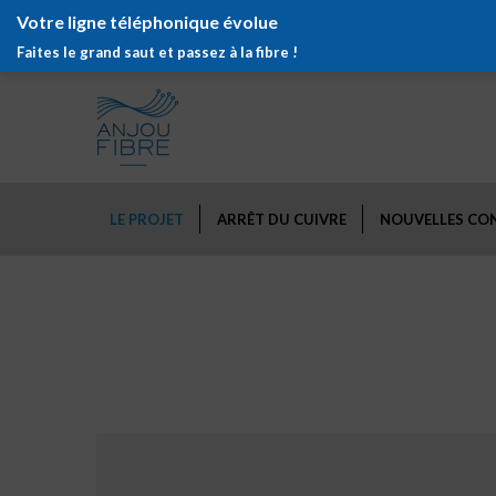
Votre ligne téléphonique évolue
Faites le grand saut et passez à la fibre !
LE PROJET
ARRÊT DU CUIVRE
NOUVELLES CO