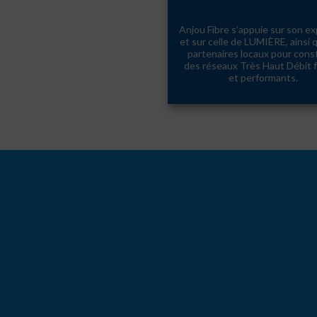
Anjou Fibre s’appuie sur son ex
et sur celle de LUMIÈRE, ainsi 
partenaires locaux pour const
des réseaux Très Haut Débit f
et performants.