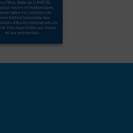
ou Fibre, filiale de LUMIÈRE,
ateur neutre et indépendant,
mercialise ses solutions de
nnectivité à l’ensemble des
sseurs d’Accès Internet afin de
r le Très Haut Débit aux foyers
et aux entreprises.