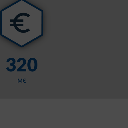
320
M€