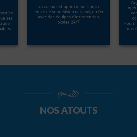
Anj
Le réseau est opéré depuis notre
opér
centre de supervision national, en lien
pertise
com
avec des équipes d’intervention
que ses
co
locales 24/7.
ruire
Fourni
iables
fourni
NOS ATOUTS