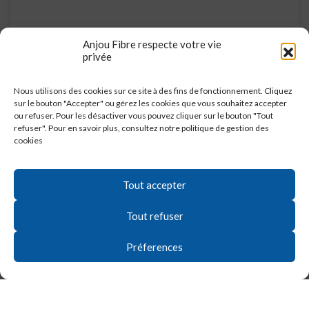
Anjou Fibre respecte votre vie
privée
Nous utilisons des cookies sur ce site à des fins de fonctionnement. Cliquez
ARTICLE PRÉCÉDENT
sur le bouton "Accepter" ou gérez les cookies que vous souhaitez accepter
ou refuser. Pour les désactiver vous pouvez cliquer sur le bouton "Tout
ARTICLE SUIVANT
refuser". Pour en savoir plus, consultez notre politique de gestion des
cookies
Tout accepter
Tout refuser
Préferences